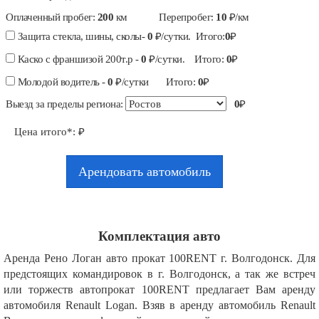
Оплаченный пробег:
200
км
Перепробег:
10
₽/км
Защита стекла, шины, сколы-
0
₽/сутки. Итого:
0
₽
Каско с франшизой 200т.р -
0
₽/сутки. Итого:
0
₽
Молодой водитель -
0
₽/сутки Итого:
0
₽
Выезд за пределы региона:
0
₽
Цена итого*:
₽
Арендовать автомобиль
Комплектация авто
Аренда Рено Логан авто прокат 100RENT г. Волгодонск. Для
предстоящих командировок в г. Волгодонск, а так же встреч
или торжеств автопрокат 100RENT предлагает Вам аренду
автомобиля Renault Logan. Взяв в аренду автомобиль Renault