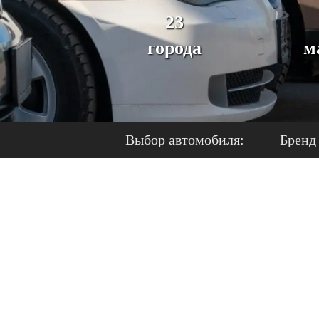
23
города
м
Выбор автомобиля:
Бренд